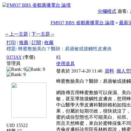
分欄模式
遊客:
FM937 BBS 省都廣播電台 論壇
»
最新
‹‹ 上一主題
|
下一主題 ››
打印
|
推薦
|
訂閱
|
收藏
標題: 蜂蜜敷臉美白？醫師：易過敏或接觸性皮膚炎
#1
937JAY
(李傑)
管理員
使用道具
發表於 2017-4-20 11:46
資料
個人空
蜂蜜敷臉美白？醫師：易過敏或接觸
網路傳言用蜂蜜敷臉可以保濕、美白
敏，甚至導致接觸性皮膚炎，想用蜂
中山醫學大學皮膚科醫師賴柏如指出
果，但屬於短期功效，很快就沒了，
蜜的成份型態也不可能美白、袪班。
而且天然蜂蜜，來自於蜜蜂採集不同
UID 15522
杏倫皮膚科診所院長林軼群說，蜂蜜
精華
17