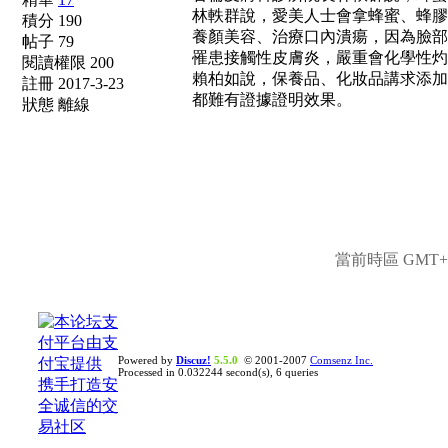
林軼群說，愛美人士會拿蜂蜜、蜂膠
積分 190
養顏美容、治療口內潰瘍，因為臉部
帖子 79
罹患接觸性皮膚炎，嚴重會化學性灼
閱讀權限 200
賴柏如說，保養品、化妝品講求添加
註冊 2017-3-23
都難有證據證明效果。
狀態 離線
當前時區 GMT+8,
Powered by
Discuz!
5.5.0
© 2001-2007
Comsenz Inc.
Processed in 0.032244 second(s), 6 queries