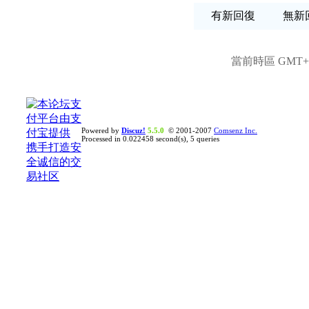
有新回復
無
當前時區 GMT+8,
Powered by
Discuz!
5.5.0
© 2001-2007
Comsenz Inc.
Processed in 0.022458 second(s), 5 queries