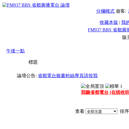
分欄模式
遊客:
收藏本版
|
我
FM937 BBS 省都
版
午後一點
標題
論壇公告:
省都電台臉書粉絲專頁請按我
我聽省都電台 [在线收听
查看
排序