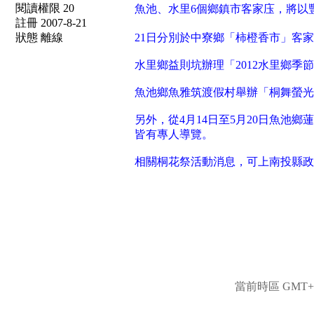
閱讀權限 20
魚池、水里6個鄉鎮市客家庒，將以
註冊 2007-8-21
狀態 離線
21日分別於中寮鄉「柿橙香市」客
水里鄉益則坑辦理「2012水里鄉季
魚池鄉魚雅筑渡假村舉辦「桐舞螢光
另外，從4月14日至5月20日魚池
皆有專人導覽。
相關桐花祭活動消息，可上南投縣政
當前時區 GMT+8,