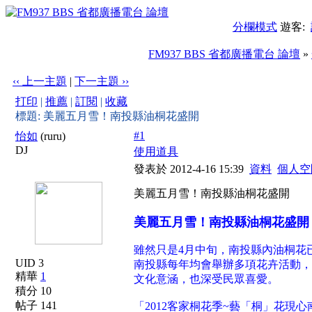
分欄模式
遊客:
FM937 BBS 省都廣播電台 論壇
»
‹‹ 上一主題
|
下一主題 ››
打印
|
推薦
|
訂閱
|
收藏
標題: 美麗五月雪！南投縣油桐花盛開
#1
怡如
(ruru)
DJ
使用道具
發表於 2012-4-16 15:39
資料
個人空
美麗五月雪！南投縣油桐花盛開
美麗五月雪！南投縣油桐花盛開
雖然只是4月中旬，南投縣內油桐花
UID 3
南投縣每年均會舉辦多項花卉活動，
精華
1
文化意涵，也深受民眾喜愛。
積分 10
帖子 141
「2012客家桐花季~藝「桐」花現