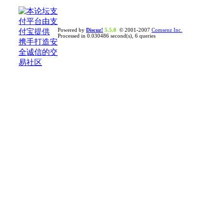
Powered by
Discuz!
5.5.0
© 2001-2007
Comsenz Inc.
Processed in 0.030486 second(s), 6 queries