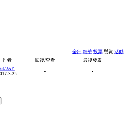
全部
精華
投票
懸賞
活動
作者
回復/查看
最後發表
937JAY
-
-
017-3-25