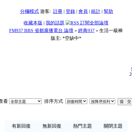
分欄模式
遊客:
註冊
|
登錄
|
會員
|
統計
|
幫助
收藏本版
|
我的話題
FM937 BBS 省都廣播電台 論壇
»
經典937
» 生活一級棒
版主: *空缺中*
2
查看
排序方式
有新回復
無新回復
熱門主題
關閉主題